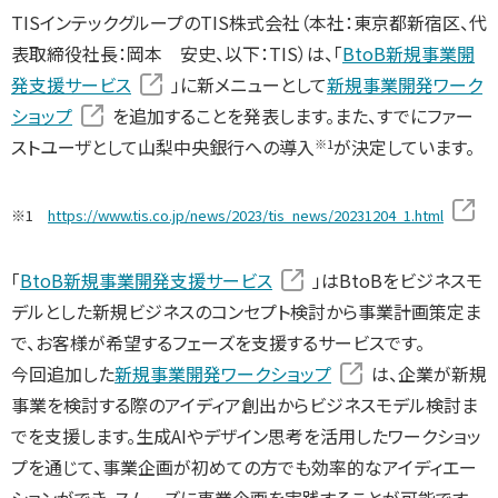
TISインテックグループのTIS株式会社（本社：東京都新宿区、代
表取締役社長：岡本 安史、以下：TIS）は、「
BtoB新規事業開
発支援サービス
」に新メニューとして
新規事業開発ワーク
ショップ
を追加することを発表します。また、すでにファー
ストユーザとして山梨中央銀行への導入
が決定しています。
※1
※1
https://www.tis.co.jp/news/2023/tis_news/20231204_1.html
「
BtoB新規事業開発支援サービス
」はBtoBをビジネスモ
デルとした新規ビジネスのコンセプト検討から事業計画策定ま
で、お客様が希望するフェーズを支援するサービスです。
今回追加した
新規事業開発ワークショップ
は、企業が新規
事業を検討する際のアイディア創出からビジネスモデル検討ま
でを支援します。生成AIやデザイン思考を活用したワークショッ
プを通じて、事業企画が初めての方でも効率的なアイディエー