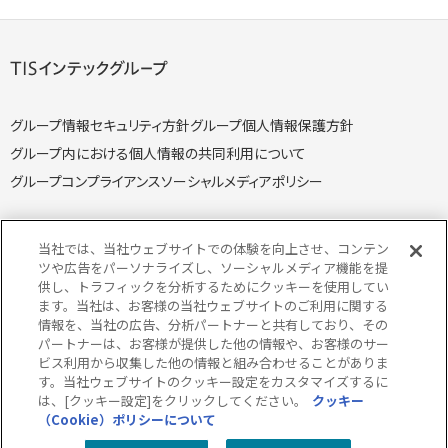
グループ情報セキュリティ方針
グループ個人情報保護方針
グループ内における個人情報の共同利用について
グループコンプライアンス
ソーシャルメディアポリシー
当社では、当社ウェブサイトでの体験を向上させ、コンテン
ツや広告をパーソナライズし、ソーシャルメディア機能を提
供し、トラフィックを分析するためにクッキーを使用してい
個人情報保護方針
個人情報の取り扱いについて
ます。当社は、お客様の当社ウェブサイトのご利用に関する
クッキー（Cookie）ポリシー
情報セキュリティ方針
情報を、当社の広告、分析パートナーと共有しており、その
パートナーは、お客様が提供した他の情報や、お客様のサー
特定個人情報取り扱い方針
特定個人情報の取り扱いについて
ビス利用から収集した他の情報と組み合わせることがありま
当サイトのご利用にあたって
サイトマップ
す。当社ウェブサイトのクッキー設定をカスタマイズするに
は、[クッキー設定]をクリックしてください。
クッキー
（Cookie）ポリシーについて