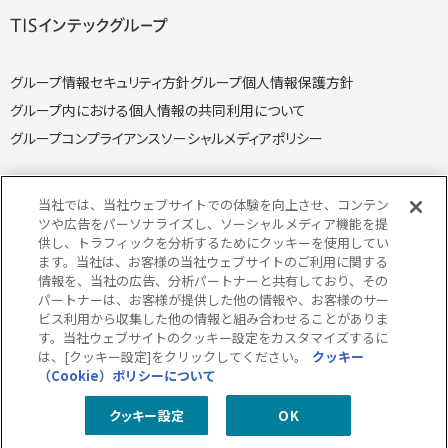
グループ情報セキュリティ方針
グループ個人情報保護方針
グループ内における個人情報の共同利用について
グループコンプライアンス
ソーシャルメディアポリシー
当社では、当社ウェブサイトでの体験を向上させ、コンテン
ツや広告をパーソナライズし、ソーシャルメディア機能を提
供し、トラフィックを分析するためにクッキーを使用してい
個人情報保護方針
個人情報の取り扱いについて
ます。当社は、お客様の当社ウェブサイトのご利用に関する
クッキー（Cookie）ポリシー
情報セキュリティ方針
情報を、当社の広告、分析パートナーと共有しており、その
パートナーは、お客様が提供した他の情報や、お客様のサー
特定個人情報取り扱い方針
特定個人情報の取り扱いについて
ビス利用から収集した他の情報と組み合わせることがありま
当サイトのご利用にあたって
サイトマップ
す。当社ウェブサイトのクッキー設定をカスタマイズするに
は、[クッキー設定]をクリックしてください。
クッキー
（Cookie）ポリシーについて
クッキー設定
OK
© 2026 TISI Inc.