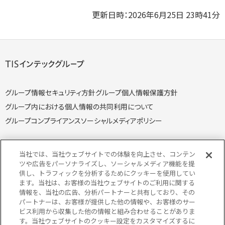
更新日時：2026年6月25日 23時41分
グループ情報セキュリティ方針
グループ個人情報保護方針
グループ内における個人情報の共同利用について
グループコンプライアンス
ソーシャルメディアポリシー
当社では、当社ウェブサイトでの体験を向上させ、コンテン
ツや広告をパーソナライズし、ソーシャルメディア機能を提
供し、トラフィックを分析するためにクッキーを使用してい
個人情報保護方針
個人情報の取り扱いについて
ます。当社は、お客様の当社ウェブサイトのご利用に関する
クッキー（Cookie）ポリシー
情報セキュリティ方針
情報を、当社の広告、分析パートナーと共有しており、その
パートナーは、お客様が提供した他の情報や、お客様のサー
特定個人情報取り扱い方針
特定個人情報の取り扱いについて
ビス利用から収集した他の情報と組み合わせることがありま
当サイトのご利用にあたって
サイトマップ
す。当社ウェブサイトのクッキー設定をカスタマイズするに