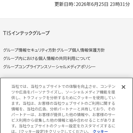
更新日時：2026年6月25日 23時31分
グループ情報セキュリティ方針
グループ個人情報保護方針
グループ内における個人情報の共同利用について
グループコンプライアンス
ソーシャルメディアポリシー
当社では、当社ウェブサイトでの体験を向上させ、コンテン
ツや広告をパーソナライズし、ソーシャルメディア機能を提
供し、トラフィックを分析するためにクッキーを使用してい
個人情報保護方針
個人情報の取り扱いについて
ます。当社は、お客様の当社ウェブサイトのご利用に関する
クッキー（Cookie）ポリシー
情報セキュリティ方針
情報を、当社の広告、分析パートナーと共有しており、その
パートナーは、お客様が提供した他の情報や、お客様のサー
特定個人情報取り扱い方針
特定個人情報の取り扱いについて
ビス利用から収集した他の情報と組み合わせることがありま
当サイトのご利用にあたって
サイトマップ
す。当社ウェブサイトのクッキー設定をカスタマイズするに
は、[クッキー設定]をクリックしてください。
クッキー