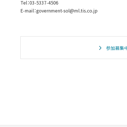
Tel：03-5337-4506
E-mail：government-sol@ml.tis.co.jp
参加募集