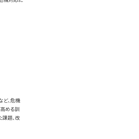
など、危機
を高める訓
た課題、改