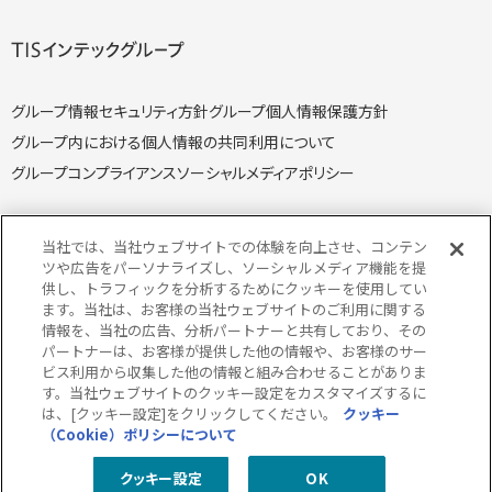
グループ情報セキュリティ方針
グループ個人情報保護方針
グループ内における個人情報の共同利用について
グループコンプライアンス
ソーシャルメディアポリシー
当社では、当社ウェブサイトでの体験を向上させ、コンテン
ツや広告をパーソナライズし、ソーシャルメディア機能を提
供し、トラフィックを分析するためにクッキーを使用してい
個人情報保護方針
個人情報の取り扱いについて
ます。当社は、お客様の当社ウェブサイトのご利用に関する
クッキー（Cookie）ポリシー
情報セキュリティ方針
情報を、当社の広告、分析パートナーと共有しており、その
パートナーは、お客様が提供した他の情報や、お客様のサー
特定個人情報取り扱い方針
特定個人情報の取り扱いについて
ビス利用から収集した他の情報と組み合わせることがありま
当サイトのご利用にあたって
サイトマップ
す。当社ウェブサイトのクッキー設定をカスタマイズするに
は、[クッキー設定]をクリックしてください。
クッキー
（Cookie）ポリシーについて
クッキー設定
OK
© 2026 TISI Inc.