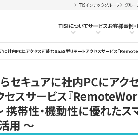
TISインテックグループ
グルー
TISIについて
サービス
お客様事例
・
内PCにアクセス可能なSaaS型リモートアクセスサービス『RemoteWorks Mobile
からセキュアに社内PCにアク
セスサービス『RemoteWor
始～ 携帯性・機動性に優れたス
活用 ～