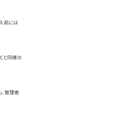
導入前には
PCと同様の
も、管理者