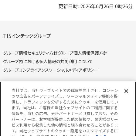
更新日時：2026年6月26日 0時26分
グループ情報セキュリティ方針
グループ個人情報保護方針
グループ内における個人情報の共同利用について
グループコンプライアンス
ソーシャルメディアポリシー
当社では、当社ウェブサイトでの体験を向上させ、コンテン
ツや広告をパーソナライズし、ソーシャルメディア機能を提
供し、トラフィックを分析するためにクッキーを使用してい
個人情報保護方針
個人情報の取り扱いについて
ます。当社は、お客様の当社ウェブサイトのご利用に関する
クッキー（Cookie）ポリシー
情報セキュリティ方針
情報を、当社の広告、分析パートナーと共有しており、その
パートナーは、お客様が提供した他の情報や、お客様のサー
特定個人情報取り扱い方針
特定個人情報の取り扱いについて
ビス利用から収集した他の情報と組み合わせることがありま
当サイトのご利用にあたって
サイトマップ
す。当社ウェブサイトのクッキー設定をカスタマイズするに