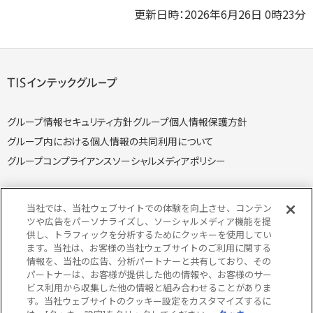
更新日時：2026年6月26日 0時23分
グループ情報セキュリティ方針
グループ個人情報保護方針
グループ内における個人情報の共同利用について
グループコンプライアンス
ソーシャルメディアポリシー
当社では、当社ウェブサイトでの体験を向上させ、コンテン
ツや広告をパーソナライズし、ソーシャルメディア機能を提
供し、トラフィックを分析するためにクッキーを使用してい
個人情報保護方針
個人情報の取り扱いについて
ます。当社は、お客様の当社ウェブサイトのご利用に関する
クッキー（Cookie）ポリシー
情報セキュリティ方針
情報を、当社の広告、分析パートナーと共有しており、その
パートナーは、お客様が提供した他の情報や、お客様のサー
特定個人情報取り扱い方針
特定個人情報の取り扱いについて
ビス利用から収集した他の情報と組み合わせることがありま
当サイトのご利用にあたって
サイトマップ
す。当社ウェブサイトのクッキー設定をカスタマイズするに