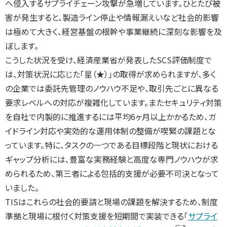
へ侵入するサプライチェーン攻撃が急増しています。ひとたび被
害が発生すると、製造ライン停止や情報漏えいなど社会的影響
は極めて大きく、経営基盤の根幹や事業継続に深刻な影響を及
ぼします。
こうした状況を受け、経済産業省が発表したSCS評価制度で
は、対策状況に応じた「星（★）」の取得が求められますが、多く
の企業では委託先管理のノウハウ不足や、取引先ごとに異なる
要求レベルへの対応が複雑化しています。またセキュリティ対策
を自社で内製的に推進するには平均6ヶ月以上かかるため、ガ
イドライン対応や実効的な運用体制の整備が喫緊の課題とな
っています。特に、タスクの一つである目標段階と現状における
ギャップ分析には、豊富な実務経験と高度な専門ノウハウが求
められるため、第三者による包括的支援が必要不可決となって
いました。
TISはこれらの社会的要請と現場の課題を解決するため、制度
準拠と現場に根付く対策支援を短期間で実装できる「
サプライ