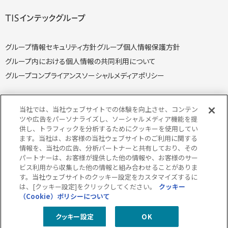
グループ情報セキュリティ方針
グループ個人情報保護方針
グループ内における個人情報の共同利用について
グループコンプライアンス
ソーシャルメディアポリシー
当社では、当社ウェブサイトでの体験を向上させ、コンテン
ツや広告をパーソナライズし、ソーシャルメディア機能を提
供し、トラフィックを分析するためにクッキーを使用してい
個人情報保護方針
個人情報の取り扱いについて
ます。当社は、お客様の当社ウェブサイトのご利用に関する
クッキー（Cookie）ポリシー
情報セキュリティ方針
情報を、当社の広告、分析パートナーと共有しており、その
パートナーは、お客様が提供した他の情報や、お客様のサー
特定個人情報取り扱い方針
特定個人情報の取り扱いについて
ビス利用から収集した他の情報と組み合わせることがありま
当サイトのご利用にあたって
サイトマップ
す。当社ウェブサイトのクッキー設定をカスタマイズするに
は、[クッキー設定]をクリックしてください。
クッキー
（Cookie）ポリシーについて
クッキー設定
OK
© 2026 TISI Inc.