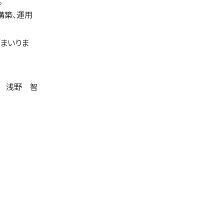
。
・構築、運用
てまいりま
長 浅野 智