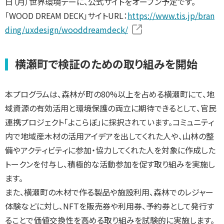
日（月）世界環境デーに、公式サイトをオープン予定です。
「WOOD DREAM DECK」サイトURL：
https://www.tis.jp/bran
ding/uxdesign/wooddreamdeck/
横瀬町で検証のための取り組みを開始
本プログラムは、森林が町の80%以上を占める横瀬町にて、地
域資源の有効活用と環境保護の両立に期待できるとして、官民
連携プロジェクト「よこらぼ」に採択されています。コミュニティ
内で地域産木材の活用アイデアを出してくれた人や、山林の整
備やアクティビティに参加・協力してくれた人を対象に作成した
トークンを付与し、積極的な活動参加を促す取り組みを実施し
ます。
また、横瀬町の木材で作る製品や施設利用、森林でのレジャー
体験などに対し、NFTを販売券や利用券、予約券として発行す
ることで価値交換性を高める取り組みを試験的に実施します。