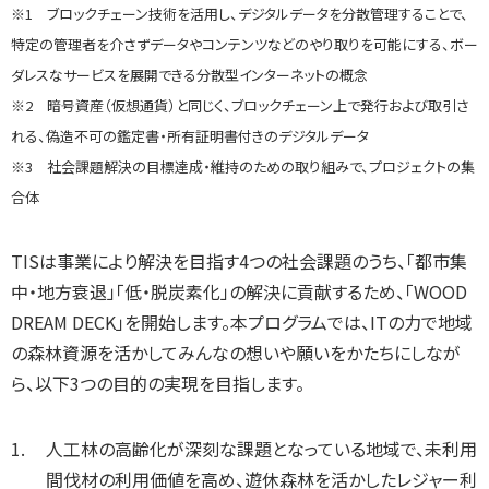
※1 ブロックチェーン技術を活用し、デジタルデータを分散管理することで、
特定の管理者を介さずデータやコンテンツなどのやり取りを可能にする、ボー
ダレスなサービスを展開できる分散型インターネットの概念
※2 暗号資産（仮想通貨）と同じく、ブロックチェーン上で発行および取引さ
れる、偽造不可の鑑定書・所有証明書付きのデジタルデータ
※3 社会課題解決の目標達成・維持のための取り組みで、プロジェクトの集
合体
TISは事業により解決を目指す4つの社会課題のうち、「都市集
中・地方衰退」「低・脱炭素化」の解決に貢献するため、「WOOD
DREAM DECK」を開始します。本プログラムでは、ITの力で地域
の森林資源を活かしてみんなの想いや願いをかたちにしなが
ら、以下3つの目的の実現を目指します。
人工林の高齢化が深刻な課題となっている地域で、未利用
間伐材の利用価値を高め、遊休森林を活かしたレジャー利