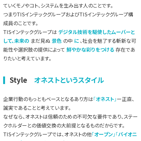
ていくモノやコト、システムを生み出す人のことです。
つまりTISインテックグループおよびTISインテックグループ構
成員のことです。
TISインテックグループは
デジタル技術を駆使したムーバーと
して、未来の
まだ見ぬ
景色
の中
に
、社会を魅了する斬新な可
能性や選択肢の提供によって
鮮やかな彩りをつける
存在であ
りたいと考えています。
Style
オネストというスタイル
企業行動のもっともベースとなるあり方は
「
オネスト
」
ー正直、
誠実であることと考えています。
なぜなら、オネストは信頼のための不可欠な要件であり、ステー
クホルダーとの価値交換の大前提となるものだからです。
TISインテックグループでは、オネストの他
「
オープン
」「
パイオニ